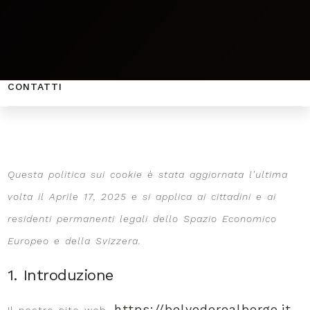
CATERING
VIVI MONTESE
CONTATTI
Questa politica sui cookie è stata aggiornata l'ultima
volta il Aprile 17, 2025 e si applica ai cittadini e ai
residenti permanenti legali dello Spazio Economico
Europeo e della Svizzera.
1. Introduzione
https://belvederealbergo.it
Il nostro sito web,