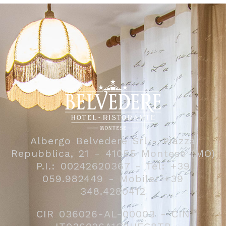
Albergo Belvedere Srl - Piazza
Repubblica, 21 - 41055 Montese (MO)
P.I.: 00242620367 - Tel: +39
059.982449 - Mobile: +39
348.4280412
CIR 036026-AL-00003 - CIN