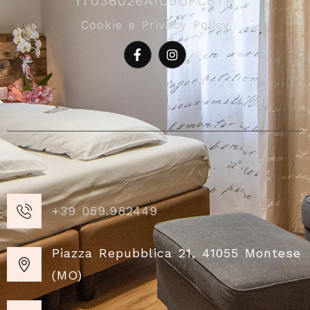
IT036026A1C9UFC8TP
Cookie e Privacy Policy
+39 059.982449
Piazza Repubblica 21, 41055 Montese
(MO)