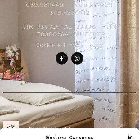
059.982449 - Mobile: +39
348.4280412
CIR 036026-AL-00003 - CIN
IT036026A1C9UFC8TP
Cookie e Privacy Policy
+39 059.982449
Gestisci Consenso