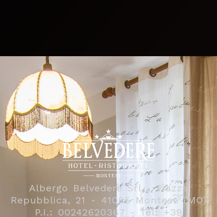
CATERING
VIVI MONTESE
CONTATTI
Albergo Belvedere Srl - Piazza
Repubblica, 21 - 41055 Montese (MO)
P.I.: 00242620367 - Tel: +39