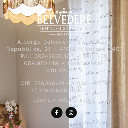
Albergo Belvedere Srl - Piazza
Repubblica, 21 - 41055 Montese (MO)
P.I.: 00242620367 - Tel: +39
059.982449 - Mobile: +39
348.4280412
CIR 036026-AL-00003 - CIN
IT036026A1C9UFC8TP
Cookie e Privacy Policy