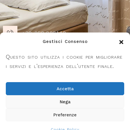
+39 059.982449
Gestisci Consenso
Piazza Repubblica 21, 41055 Montese
Questo sito utilizza i cookie per migliorare
(MO)
i servizi e l'esperienza dell'utente finale.
info@belvederealbergo.it
Accetta
Nega
Preferenze
Design by
Frignano
© Copyright 2025
Informatica
Cookie Policy