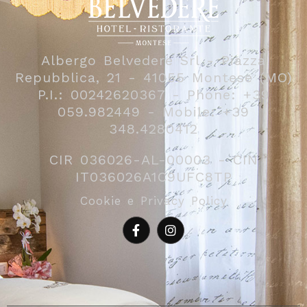
Albergo Belvedere Srl - Piazza
Repubblica, 21 - 41055 Montese (MO)
P.I.: 00242620367 - Phone: +39
059.982449 - Mobile: +39
348.4280412
CIR 036026-AL-00003 - CIN
IT036026A1C9UFC8TP
Cookie e Privacy Policy